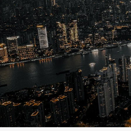
Un divorzio con 
Che viviate in It
con connessioni 
Vai al Riassunto
Aggiornato:
14 magg