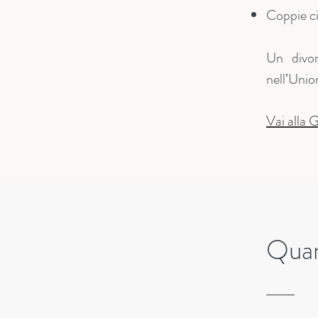
Coppie cin
Un divor
nell’Unio
Vai alla
Quan