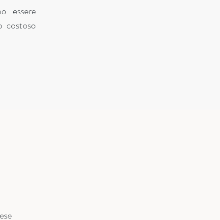
no essere
o costoso
nese