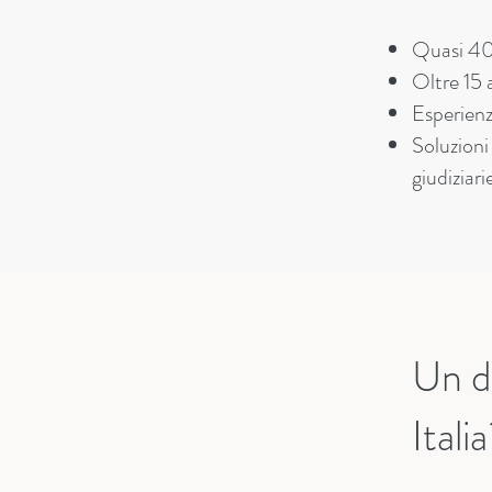
Quasi 400
Oltre 15 a
Esperienz
Soluzion
giudiziari
Un di
Itali