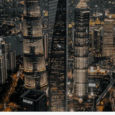
Specialisti in divorzi internazionali in Cina
elementi internazionali richiede assistenza chiara, pragmat
alia o all’estero, supportiamo clienti italiani in tutte le pro
cinesi in modo efficiente e riservato.
 Esecutivo 2026
→
io 2026