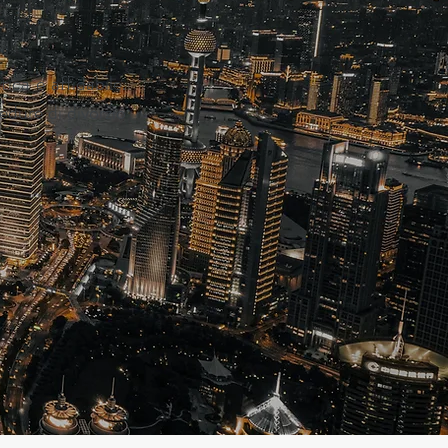
ica e affidabile.
cedure di divorzio