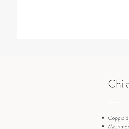
Chi 
Coppie di
Matrimoni 