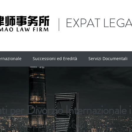
| EXPAT LEG
ernazionale
Successioni ed Eredità
Servizi Documentali
ti per Divorzio Internazionale 
Coppie Miste & Expat