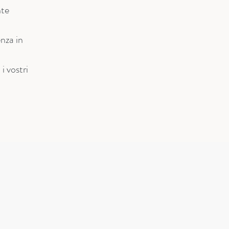
nte
enza in
i vostri