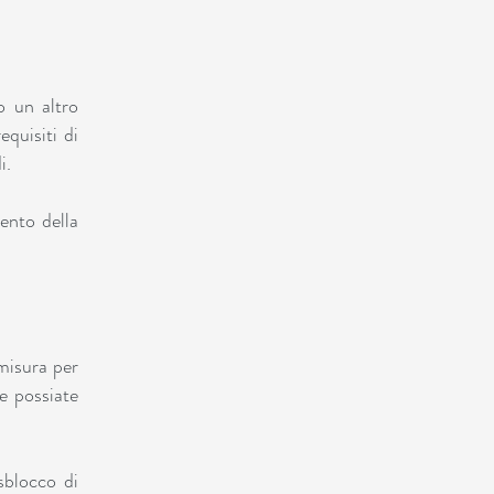
o un altro
equisiti di
i.
mento della
misura per
he possiate
sblocco di