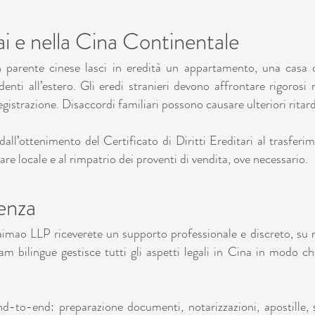
i e nella Cina Continentale
parente cinese lasci in eredità un appartamento, una casa 
enti all’estero. Gli eredi stranieri devono affrontare rigorosi r
gistrazione. Disaccordi familiari possono causare ulteriori ritard
ll’ottenimento del Certificato di Diritti Ereditari al trasferi
are locale e al rimpatrio dei proventi di vendita, ove necessario.
enza
imao LLP riceverete un supporto professionale e discreto, su 
team bilingue gestisce tutti gli aspetti legali in Cina in modo c
-to-end: preparazione documenti, notarizzazioni, apostille, 