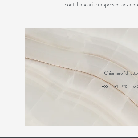
conti bancari e rappresentanza pres
Chiamare (diretto
+86-181-2115-53