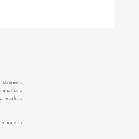
 stranieri.
erminazione
e procedure
 secondo la