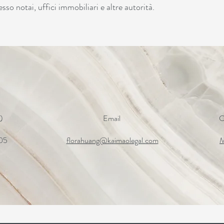
so notai, uffici immobiliari e altre autorità.
)
Email
C
05
florahuang@kaimaolegal.com
M