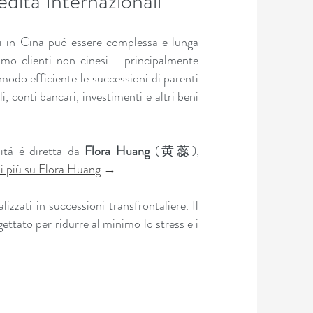
dità Internazionali
ni in Cina può essere complessa e lunga
tiamo clienti non cinesi —principalmente
in modo efficiente le successioni di parenti
, conti bancari, investimenti e altri beni
dità è diretta da
Flora Huang
(
),
黄蕊
di più su Flora Huang
→
lizzati in successioni transfrontaliere. Il
ettato per ridurre al minimo lo stress e i