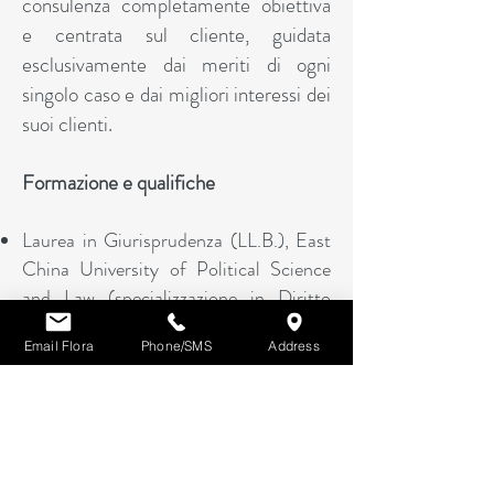
consulenza completamente obiettiva
e centrata sul cliente, guidata
esclusivamente dai meriti di ogni
singolo caso e dai migliori interessi dei
suoi clienti.
Formazione e qualifiche
Laurea in Giurisprudenza (LL.B.), East
China University of Political Science
and Law (specializzazione in Diritto
Commerciale Internazionale)
Email Flora
Phone/SMS
Address
Iscritta all’Albo degli Avvocati cinese
dal 2009
Socia, Shanghai Kaimao LLP
Membro: China Lawyers Association e
Shanghai Bar Association