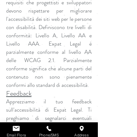
requisiti che progettisti e sviluppatori
devono rispettare per migliorare
l'accessibilità dei siti web per le persone
con disabilità. Definiscono tre livelli di
conformità: Livello A, Livello AA e
Livello AAA. Expat Legal è
parzialmente conforme al livello AA
delle WCAG 2.1. Parzialmente
conforme significa che alcune parti del
contenuto non sono pienamente
conformi allo standard di accessibilità.
Feedback
Apprezziamo il tuo feedback
sull'accessibilità di Expat Legal. Ti
preghiamo di segnalarci eventuali
problemi di accessibilità riscontrati sul
sito.
Email Flora
Phone/SMS
Address