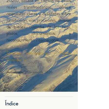
2026), basada en cientos de casos
reales transfronterizos, ofrece
respuestas claras y detalladas sobre
jurisdicción, vías procesales, división
de bienes, custodia de los hijos,
plazos, documentos y
reconocimiento internacional.
Divorcio Internacional - Página
Principal
→
Actualizado
: 21 de junio de 2026
Índice