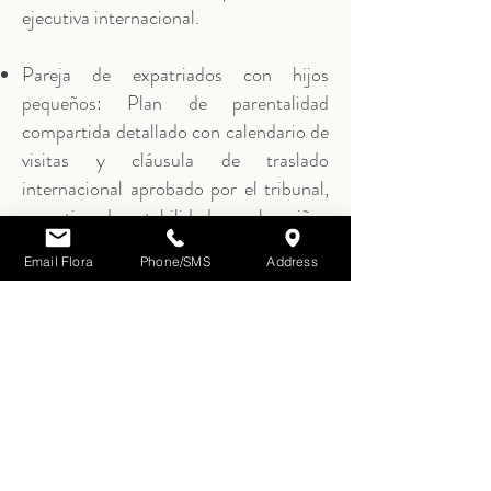
ejecutiva internacional.
Pareja de expatriados con hijos
pequeños: Plan de parentalidad
compartida detallado con calendario de
visitas y cláusula de traslado
internacional aprobado por el tribunal,
garantizando estabilidad para los niños
respetando las necesidades de ambos
Email Flora
Phone/SMS
Address
progenitores.
Gestionamos todo el proceso de
principio a fin — desde la
comunicación bilingüe hasta la
coordinación con abogados extranjeros,
apostilla y registro en España.