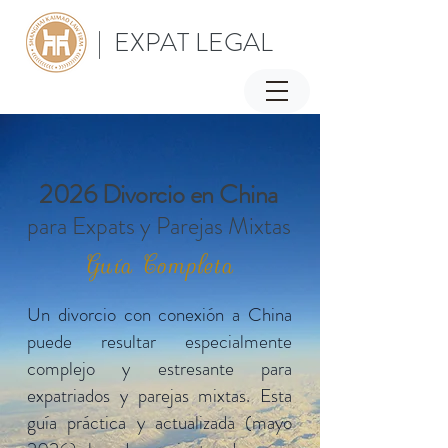
| EXPAT LEGAL
2026 Divorcio en China
para Expats y Parejas Mixtas
Guía Completa
Un divorcio con conexión a China
puede resultar especialmente
complejo y estresante para
expatriados y parejas mixtas. Esta
guía práctica y actualizada (mayo