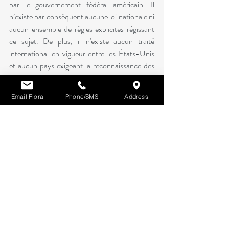
par le gouvernement fédéral américain. Il 
n’existe par conséquent aucune loi nationale ni 
aucun ensemble de règles explicites régissant 
ce sujet. De plus, il n'existe aucun traité 
international en vigueur entre les États-Unis 
et aucun pays exigeant la reconnaissance des 
divorces étrangers. 
Cependant, un jugement de divorce délivré en 
Email Flora
Phone/SMS
Address
Chine est généralement 
reconnu aux États-
Unis
 sur la base de la courtoisie, à condition 
que certaines exigences procédurales de base 
soient remplies lors du prononcé du jugement 
de divorce chinois . Ces exigences incluent 
l'obligation que les deux parties doivent avoir 
été informées de la procédure de divorce et 
que les deux époux aient eu la possibilité d'être 
entendus dans le cadre de cette procédure.
Les États peuvent également examiner la base 
juridictionnelle sur laquelle le divorce chinois 