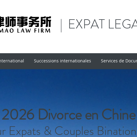
| EXPAT LEG
nternational
Successions internationales
Services de Doc
2026 Divorce en Chine
r Expats & Couples Binatio