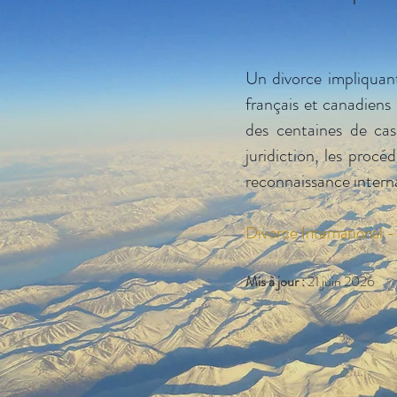
Un divorce impliquant
français et canadiens 
des centaines de cas 
juridiction, les procé
reconnaissance intern
Divorce International 
Mis à jour :
21 juin 2026