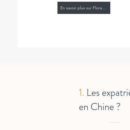
En savoir plus sur Flora Huang
1.
Les expatri
en Chine ?