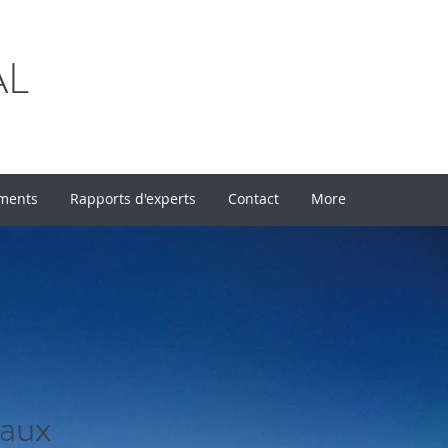
AL
uments
Rapports d'experts
Contact
More
naux