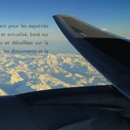
nt pour les expatriés
et actualisé, basé sur
s et détaillées sur la
is, les documents et la