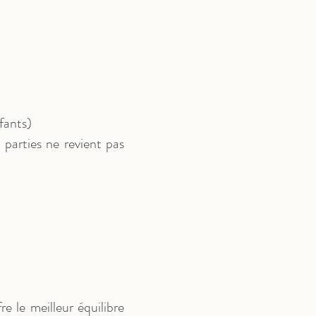
fants)
s parties ne revient pas
e le meilleur équilibre