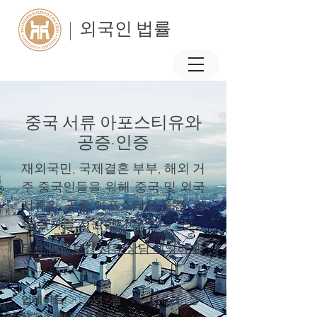
| 외국인 법률
중국 서류 아포스티유와
공증·인증
재외국민, 국제결혼 부부, 해외 거
주 중국인들을 위해 중국 및 외국
서류의 공증·아포스티유·완전 인
증 절차를 지원합니다.
무료·비밀보장 서류 상담 예약하기
→
업데이트:
2026년 6월 Flora Huang (상