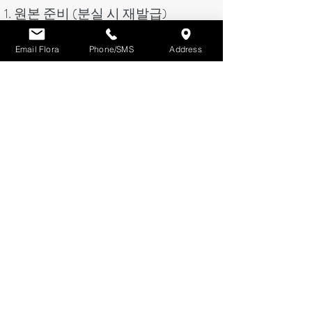
원본 준비 (분실 시 재발급)
적격 공증처에서 공증
외교부 또는 성 외사판공실에서
Email Flora
Phone/SMS
Address
아포스티유 취득
필요 시 영사 인증 (헤이그 비가입
국 대상)
국제 택배 발송도 지원합니다.
외국 서류를 중국에서
사용할 경우