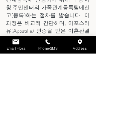
청·주민센터의 가족관계등록팀에신
고(등록)하는 절차를 밟습니다. 이
과정은 비교적 간단하며, 아포스티
유(
Apostille
) 인증을 받은 이혼판결
서와 한국어 번역본을 제출하면 대
부분 별도의 법원 절차 없이 처리됩
Email Flora
Phone/SMS
Address
니다.
비밀 보장 상담 예약하기
→
추가 자료