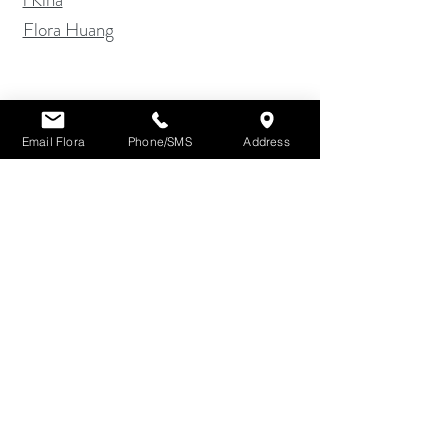
Flora Huang
스페인 사람
Email Flora
Phone/SMS
Address
Abogados de Divorcio Internacional
en China
2026 Divorcio en China para Expats y
Parejas Mixtas Guía Completa
Sucesiones y Herencias
Internacionales
Flora Huang
한국인