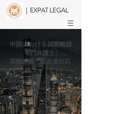
EXPAT LEGAL
|
中国における国際離婚
専門弁護士 |
国際結婚・駐在員対応
中国の国際離婚専門チーム
国際結婚や国境を越えた離婚は、
正確で実務的な法的サポートが不
可欠です。日本在住の方でも、海
外在住の方でも、中国とのつなが
りがある離婚手続きを効率的かつ
丁寧にサポートいたします。