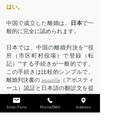
はい。
中国で成立した離婚は、
日本
で一
般的に完全に認められます。
日本では、中国の離婚判決を**役
所（市区町村役場）で登録（転
記）**する手続きが一般的です。
この手続きは比較的シンプルで、
離婚判決書の
apostille
（アポスティ
ーユ）認証と日本語の翻訳文を提
出すれば、ほとんどの場合、裁判
手続きを必要とせずに完了しま
Email Flora
Phone/SMS
Address
す。日本の家族登録（戸籍）に反
映させるためにこの登録を行いま
す。