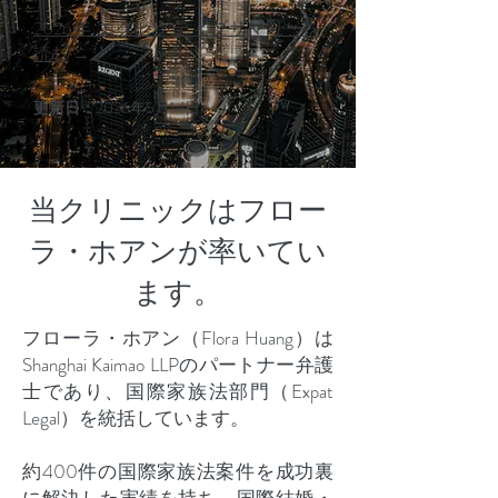
2026年 エグゼクティブサマリーを
読む
→
更新日：
2026年5月14日
当クリニックはフロー
ラ・ホアンが率いてい
ます。
フローラ・ホアン（Flora Huang）は
Shanghai Kaimao LLPのパートナー弁護
士であり、国際家族法部門（Expat
Legal）を統括しています。
約400件の国際家族法案件を成功裏