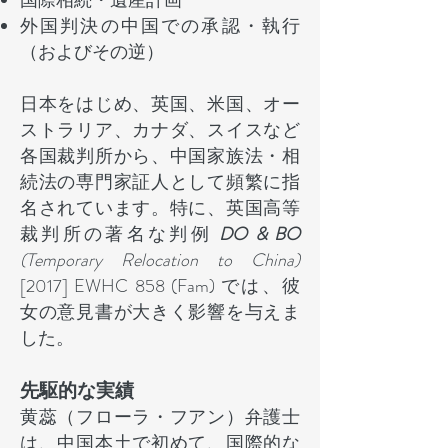
国際相続・遺産計画
外国判決の中国での承認・執行
（およびその逆）
日本をはじめ、英国、米国、オー
ストラリア、カナダ、スイスなど
各国裁判所から、中国家族法・相
続法の専門家証人として頻繁に指
名されています。特に、英国高等
裁判所の著名な判例
DO & BO
(Temporary Relocation to China)
[2017] EWHC 858 (Fam) では、彼
女の意見書が大きく影響を与えま
した。
先駆的な実績
黄蕊（フローラ・フアン）弁護士
は、中国本土で初めて、国際的な