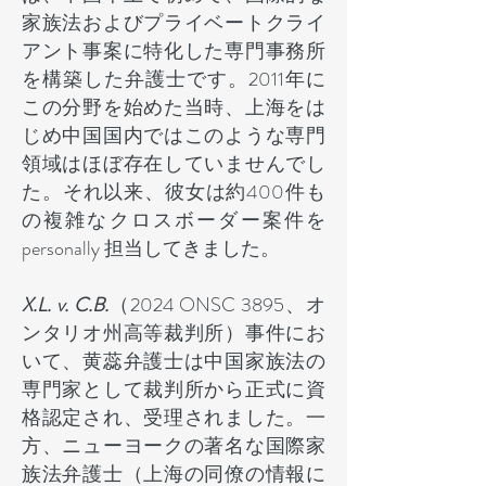
家族法およびプライベートクライ
アント事案に特化した専門事務所
を構築した弁護士です。2011年に
この分野を始めた当時、上海をは
じめ中国国内ではこのような専門
領域はほぼ存在していませんでし
た。それ以来、彼女は約400件も
の複雑なクロスボーダー案件を
personally 担当してきました。
X.L. v. C.B.
（2024 ONSC 3895、オ
ンタリオ州高等裁判所）事件にお
いて、黄蕊弁護士は中国家族法の
専門家として裁判所から正式に資
格認定され、受理されました。一
方、ニューヨークの著名な国際家
族法弁護士（上海の同僚の情報に