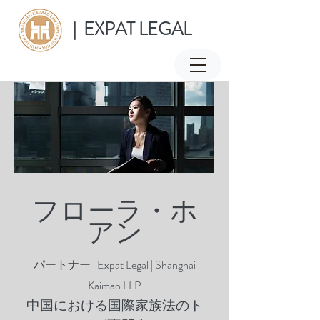
EXPAT LEGAL
|
フローラ・ホ
アン
パートナー | Expat Legal | Shanghai
Kaimao LLP
中国における国際家族法のト