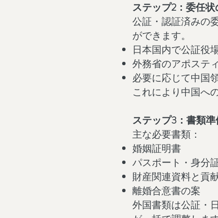
ステップ2：委任状
公証・認証済みの
ができます。
日本国内で公証役
外務省のアポステ
必要に応じて中国
これにより中国へ
ステップ3：書類準
主な必要書類：
婚姻証明書
パスポート・身分
財産関連資料と貢
離婚合意書の案
外国書類は公証・