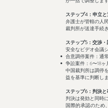
が一括で調整しま
ステップ4：申立と
弁護士が管轄の人
裁判所が送達手続
ステップ5：交渉・
安全なビデオ会議
合意調停案件：通常
争訟案件：6〜18
中国裁判所は調停
益を基準に判断し
ステップ6：判決と
判決は発効と同時
国際的承認のため