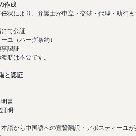
の作成
委任状により、弁護士が申立・交渉・代理・執行ま
場にて公証
ィーユ（ハーグ条約）
領事認証
の渡航は不要です。
備と認証
証明書
献証明
日本語から中国語への宣誓翻訳・アポスティーユが