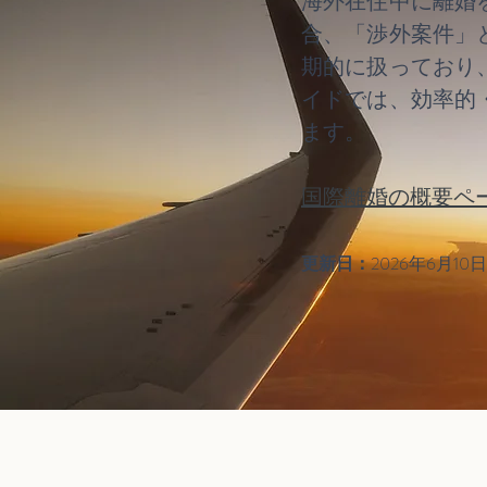
海外在住中に離婚
合、「渉外案件」
期的に扱っており
イドでは、効率的
ます。
国際離婚の概要ペ
更新日：
2026年6月10日