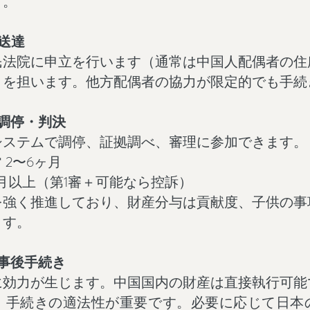
す。
送達
民法院に申立を行います（通常は中国人配偶者の住
きを担います。他方配偶者の協力が限定的でも手続
調停・判決
システムで調停、証拠調べ、審理に参加できます。
 2〜6ヶ月
ヶ月以上（第1審＋可能なら控訴）
を強く推進しており、財産分与は貢献度、子供の事
ます。
事後手続き
に効力が生じます。中国国内の財産は直接執行可能
、手続きの適法性が重要です。必要に応じて日本