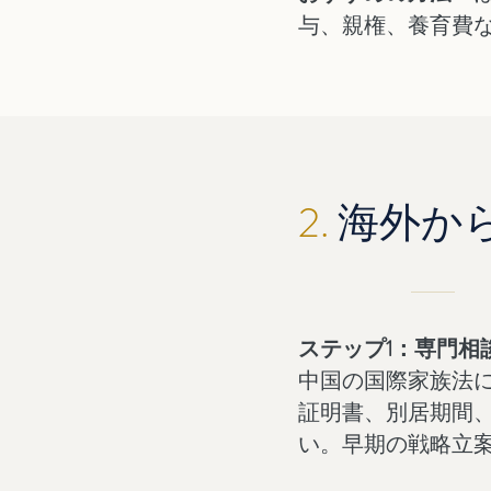
与、親権、養育費
2.
海外か
ステップ1：専門相
中国の国際家族法
証明書、別居期間
い。早期の戦略立