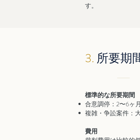
す。
3.
所要期
標準的な所要期間
合意調停：2〜6ヶ
複雑・争訟案件：
費用