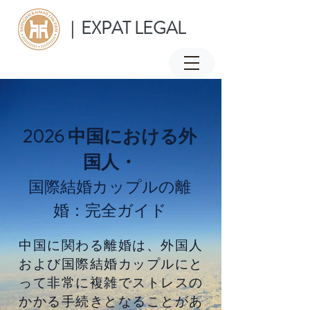
EXPAT LEGAL
|
2026 中国における外
国人・
国際結婚カップルの離
婚：完全ガイド
中国に関わる離婚は、外国人
および国際結婚カップルにと
って非常に複雑でストレスの
かかる手続きとなることがあ