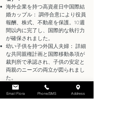
海外企業を持つ高資産日中国際結
婚カップル： 調停合意により役員
報酬、株式、不動産を保護。10週
間以内に完了し、国際的な執行力
が確保されました。
幼い子供を持つ外国人夫婦： 詳細
な共同親権計画と国際移動条項が
裁判所で承認され、子供の安定と
両親のニーズの両立が図られまし
た。
全プロセスをエンドツーエンドで
Email Flora
Phone/SMS
Address
サポートします（バイリンガル対
応、海外弁護士との連携、アポス
ティーユ・国外登録まで）。