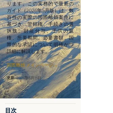
ります。この実務的で最新の
ガイド（2026年5月版）は、数
百件の実際の国際離婚案件に
基づき、管轄権、手続きの選
択肢、財産分与、子供の親
権、所要期間、必要書類、国
際的な承認について明確かつ
詳細に解説します。
国際離婚 メインページ
→
更新:
2026年6月21日
目次