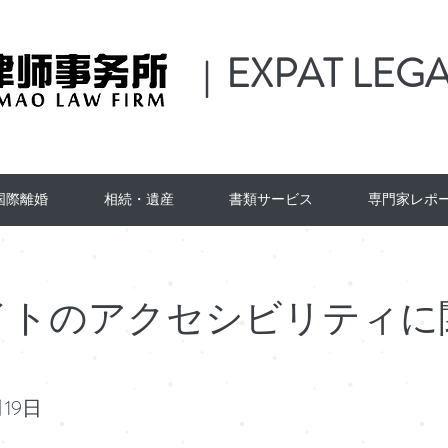
EXPAT LEGA
|
国際離婚
相続・遺産
書類サービス
専門家レポ
イトのアクセシビリティに
19日