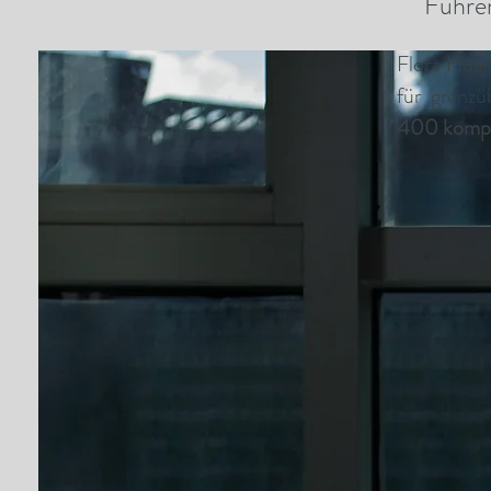
Führen
Flora Hua
für grenzü
400 komple