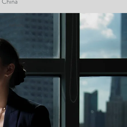
n China
innen Chinas
lich
nahezu