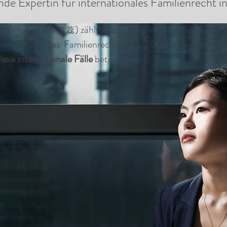
de Expertin für internationales Familienrecht i
ng (Huang Rui
) zählt zu den erfahrensten Spezialist
黄蕊
berschreitendes Familienrecht. Seit 2011 hat sie persön
xe internationale Fälle
betreut
.