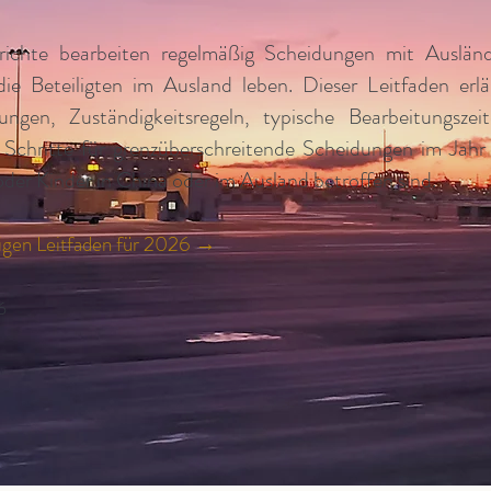
richte bearbeiten regelmäßig Scheidungen mit Auslän
e Beteiligten im Ausland leben. Dieser Leitfaden erläu
ungen, Zuständigkeitsregeln, typische Bearbeitungsze
 Schritte für grenzüberschreitende Scheidungen im Ja
er Kinder in China oder im Ausland betroffen sind.
digen Leitfaden für 2026 →
6