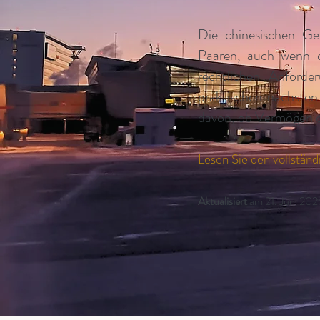
Die chinesischen Ge
Paaren, auch wenn di
rechtlichen Anforder
praktischen nächsten
davon, ob Vermögen od
Lesen Sie den vollstän
Aktualisiert
am 21. Juni 202