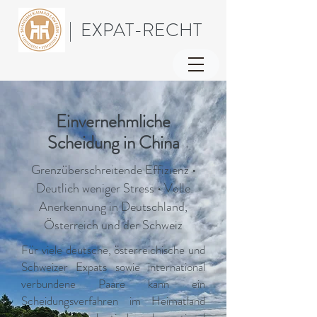
| EXPAT-RECHT
Einvernehmliche
Scheidung in China
Grenzüberschreitende Effizienz •
Deutlich weniger Stress • Volle
Anerkennung in Deutschland,
Österreich und der Schweiz
Für viele deutsche, österreichische und
Schweizer Expats sowie international
verbundene Paare kann ein
Scheidungsverfahren im Heimatland