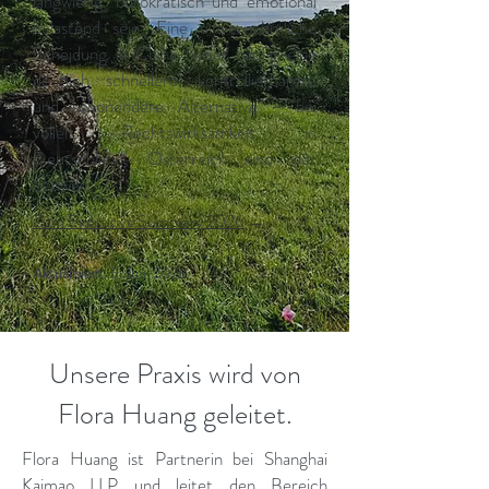
langwierig, bürokratisch und emotional
belastend sein. Eine einvernehmliche
Scheidung in China bietet häufig eine
deutlich schnellere, kontrollierbarere
und schonendere Alternative – bei
voller Rechtswirksamkeit in
Deutschland, Österreich und der
Schweiz.
Zum Executive Summary 2026
→
Aktualisiert:
5. Juni 2026
Unsere Praxis wird von
Flora Huang geleitet.
Flora Huang ist Partnerin bei Shanghai
Kaimao LLP und leitet den Bereich