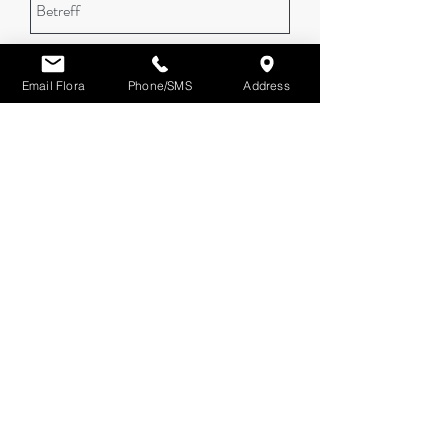
Email Flora
Phone/SMS
Address
Senden
Sprachen ::
ENGLISCH
|
DEUTSCH
|