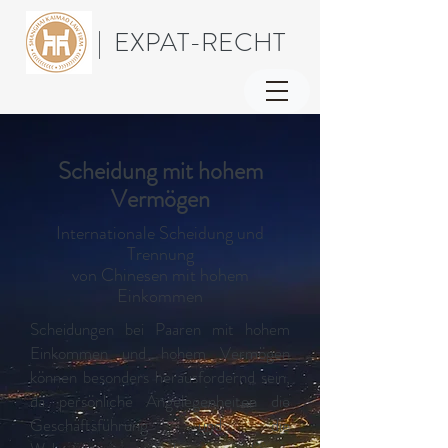
| EXPAT-RECHT
Scheidung mit hohem
Vermögen
Internationale Scheidung und
Trennung
von Chinesen mit hohem
Einkommen
Scheidungen bei Paaren mit hohem
Einkommen und hohem Vermögen
können besonders herausfordernd sein,
da persönliche Angelegenheiten die
Geschäftsführung und die