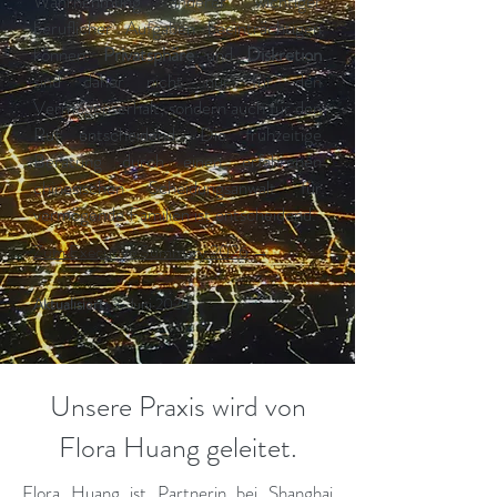
Wahrnehmung anderer wichtiger
beruflicher Aufgaben beeinträchtigen
können.
Privatsphäre
und
Diskretion
sind daher nicht nur für den
Vermögenserhalt, sondern auch für den
Ruf entscheidend. Die frühzeitige
Beratung durch einen erfahrenen
chinesischen Scheidungsanwalt für
vermögende Familien ist entscheidend.
Zum Executive Summary 2026
→
Aktualisiert:
3. Juni 2026
Unsere Praxis wird von
Flora Huang geleitet.
Flora Huang ist Partnerin bei Shanghai