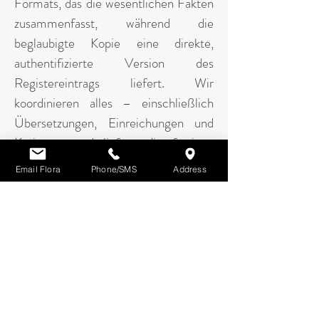
Formats, das die wesentlichen Fakten
zusammenfasst, während die
beglaubigte Kopie eine direkte,
authentifizierte Version des
Registereintrags liefert. Wir
koordinieren alles – einschließlich
Übersetzungen, Einreichungen und
Kurier – und liefern die fertigen
Dokumente schnell und
Email Flora
Phone/SMS
Address
vorschriftsgemäß.
Schritt-für-Schritt-
Prozess für chinesische
Dokumente (Notarisierung