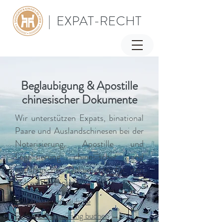
| EXPAT-RECHT
Beglaubigung & Apostille
chinesischer Dokumente
Wir unterstützen Expats, binational
Paare und Auslandschinesen bei der
Notarisierung, Apostille und
Legalisierung chinesischer und
ausländischer Dokumente für den
weltweiten Einsatz.
Kostenlose vertrauliche
Dokumentenprüfung buchen
→