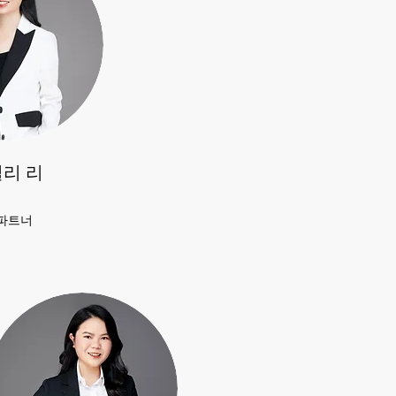
릴리 리
파트너