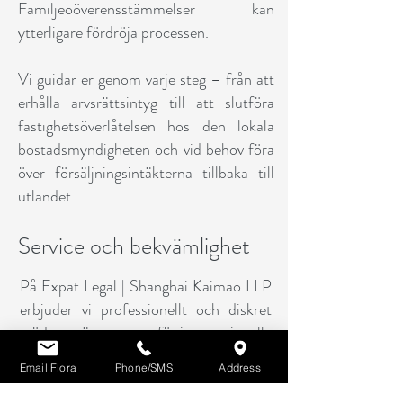
Familjeoöverensstämmelser kan
ytterligare fördröja processen.
Vi guidar er genom varje steg – från att
erhålla arvsrättsintyg till att slutföra
fastighetsöverlåtelsen hos den lokala
bostadsmyndigheten och vid behov föra
över försäljningsintäkterna tillbaka till
utlandet.
Service och bekvämlighet
På Expat Legal | Shanghai Kaimao LLP
erbjuder vi professionellt och diskret
stöd som är anpassat för internationella
klienter. Vårt tvåspråkiga team sköter
Email Flora
Phone/SMS
Address
allt juridiskt arbete i Kina så att ni kan