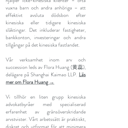
hjälper icke-kinesiska klienter – ofta
vuxna barn och andra anhöriga – att
effektivt avsluta dödsbon efter
kinesiska eller tidigare kinesiska
släktingar. Det inkluderar fastigheter,
bankkonton, investeringar och andra
tillgångar på det kinesiska fastlandet.
Vår verksamhet inom arv och
succession leds av Flora Huang (黄蕊),
delägare på Shanghai Kaimao LLP.
Läs
mer om Flora Huang →
Vi tillhör en liten grupp kinesiska
advokatbyråer med specialiserad
erfarenhet av gränsöverskridande
arvstvister. Vårt arbetssätt är praktiskt,
diskret och utformat för att minimera