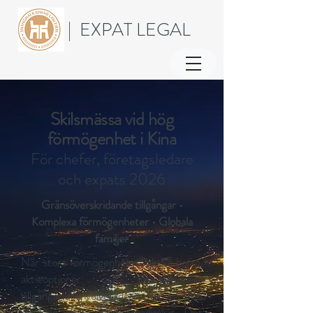
| EXPAT LEGAL
Skilsmässa vid hög
förmögenhet i Kina
För chefer, företagsledare
och expats 2026
Gränsöverskridande tillgångar •
Komplexa förmögenheter • Globala
familjer
När stora förmögenheter, aktiva bolag,
aktieoptioner och internationella
tillgångar är involverade räcker det inte
med en vanlig skilsmässoadvokat. Det