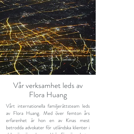
krävs absolut diskretion, djup expertis
inom gränsöverskridande familjerätt och
en advokat som har hanterat just dessa
komplexa situationer hundratals gånger.
Läs den uppdaterade sammanfattningen
2026
→
Uppdaterad:
3 juni 2026
Vår verksamhet leds av
Flora Huang
Vårt internationella familjerättsteam leds
av Flora Huang. Med över femton års
erfarenhet är hon en av Kinas mest
betrodda advokater för utländska klienter i