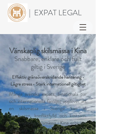
| EXPAT LEGAL
Vänskaplig skilsmässa i Kina
Snabbare, enklare och fullt
giltig i Sverige
Effektiv gränsöverskridande hantering •
Lägre stress • Stark internationell giltighet
Många svenska expats, binationala par
och internationella familjer upplever att
en skilsmässa i Sverige kan bli
långdragen, konfliktfylld och kostsam.
En vänskaplig skilsmässa i Kina erbjuder
ofta ett betydligt snabbare, mer