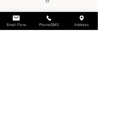
Email Flora
Phone/SMS
Address
Kontakta oss gärna för en
kostnadsfri
och konfidentiell inledande bedömning
.
Du får träffa Flora Huang privat och få
tydlig vägledning om dina möjligheter,
tidsramar och konsekvenser i Sverige.
E-post:
florahuang@kaimaolegal.com
(
rekommenderas
)
Telefon:
+86 181 2115 5305
Kontor:
Suite 802-805, 8/F, Cloud
Nine Plaza, 1118 West Yan’an Road,
Changning District, Shanghai 200052,
Kina