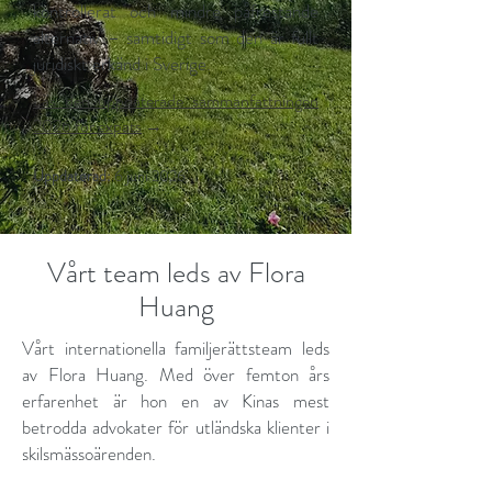
kontrollerat och mindre påfrestande
alternativ – samtidigt som den är fullt
juridiskt erkänd i Sverige.
Läs den uppdaterade sammanfattningen
2026 för expats
→
Uppdaterad:
6 juni 2026
Vårt team leds av Flora
Huang
Vårt internationella familjerättsteam leds
av Flora Huang. Med över femton års
erfarenhet är hon en av Kinas mest
betrodda advokater för utländska klienter i
skilsmässoärenden.