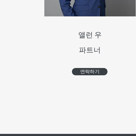
앨런 우
파트너
연락하기